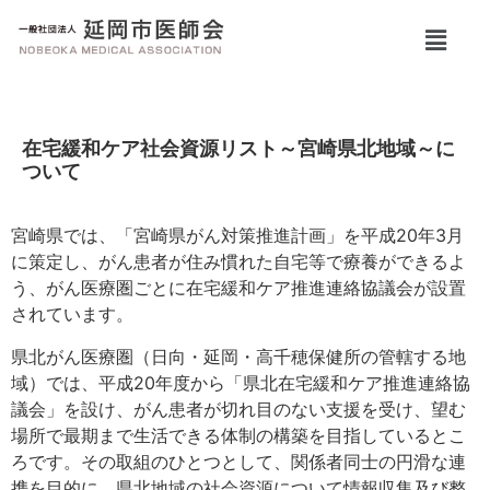
在宅緩和ケア社会資源リスト～宮崎県北地域～に
ついて
宮崎
県では、「宮崎県がん対策推進計画」を平成20年3月
に策定し、がん患者が住み慣れた自宅等で療養ができるよ
う、がん医療圏ごとに在宅緩和ケア推進連絡協議会が設置
されています。
県北
がん医療圏（日向・延岡・高千穂保健所の管轄する地
域）では、平成20年度から「県北在宅緩和ケア推進連絡協
議会」を設け、がん患者が切れ目のない支援を受け、望む
場所で最期まで生活できる体制の構築を目指しているとこ
ろです。その取組のひとつとして、関係者同士の円滑な連
携を目的に、県北地域の社会資源について情報収集及び整