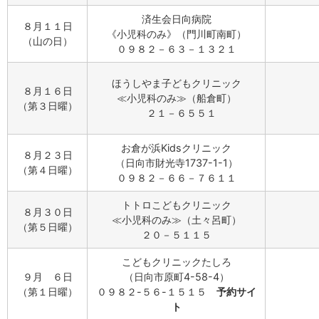
済生会日向病院
８月１１日
《小児科のみ》（門川町南町）
（山の日）
０９８２－６３－１３２１
ほうしやま子どもクリニック
８月１６日
≪小児科のみ≫（船倉町）
（第３日曜）
２１－６５５１
お倉が浜Kidsクリニック
８月２３日
（日向市財光寺1737-1-1）
（第４日曜）
０９８２－６６－７６１１
トトロこどもクリニック
８月３０日
≪小児科のみ≫（土々呂町）
（第５日曜）
２０－５１１５
こどもクリニックたしろ
９月 ６日
（日向市原町4-58-4）
（第１日曜）
０９８２-５６-１５１５
予約サイ
ト