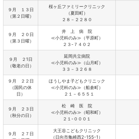
桜ヶ丘ファミリークリニック
９月 １３日
（夏田町）
（第２日曜）
２８－２２８０
井 上 病 院
９月 ２０日
≪小児科のみ≫（平原町）
（第３日曜）
２３-７４０２
延岡共立病院
９月 ２1日
≪小児科のみ≫（山月町）
（敬老の日）
３３－３２６８
９月 ２２日
ほうしやま子どもクリニック
（国民の休
≪小児科のみ≫（船倉町）
日）
２１－６５５１
松 崎 医 院
９月 ２３日
≪小児科のみ≫（昭和町）
（秋分の日）
２１-０００１
大王谷こどもクリニック
９月 ２７日
（日向市亀崎西2-155-1）