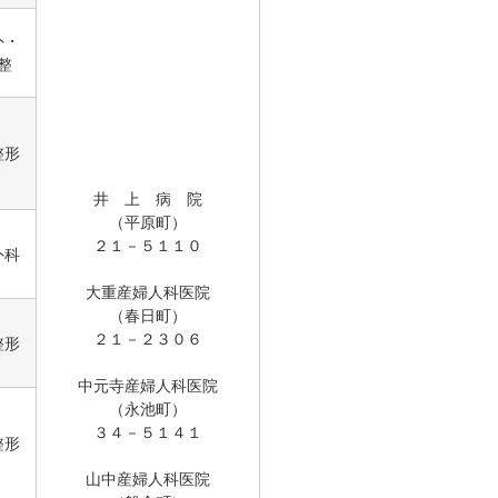
外・
整
整形
井 上 病 院
（平原町）
２１－５１１０
外科
大重産婦人科医院
（春日町）
２１－２３０６
整形
中元寺産婦人科医院
（永池町）
３４－５１４１
整形
山中産婦人科医院