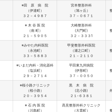
※田 原 病 院
宮本整形外科
（伊達町）
（旭ヶ丘）
３２－４９８７
３７－０６７１
※ 木 谷 医 院
大崎整形外科
（南 町）
(大門町)
２１－５９０５
３２－３３３1
※みやた内科医院
甲斐整形外科医院
（永池町）
（瀬之口町）
３３－５８８３
２１－２１１０
※いまだ内科・消化器科
平田東九州病院
（塩浜町）
(伊形町)
２９－２７１４
３７－００５０
※桜小路クリニック
黒 木 病 院
（桜小路）
(北小路)
２０－３９５４
２１-６３８１
※ 石 内 医 院
髙見整形外科クリニック
（川島町）
（大貫町）