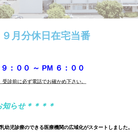
 ９月分休日在宅当番
医
９：００ ～ PM ６：００
。受診前に
必ず電話でお確かめ下さい。
お知らせ＊＊＊＊
幼児診療のできる医療機関の広域化がスタートしました。