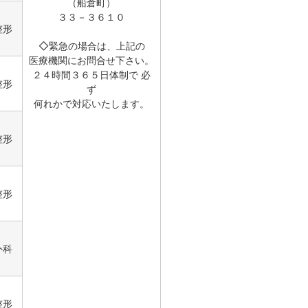
（船倉町）
３３－３６１０
整形
◇緊急の場合は、上記の
医療機関にお問合せ下さい。
２４時間３６５日体制で 必
整形
ず
何れかで対応いたします。
整形
整形
外科
整形