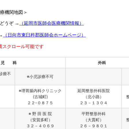
療機関地図＞
どうぞ →
（延岡市医師会医療機関情報）
→
（日向市東臼杵郡医師会ホームページ）
横スクロール可能です
児 科
外科
診療不
※小児診療不可
※堺胃腸内科クリニック
延岡整形外科医院
(古城町)
（北小路）
２２-０８７５
２３－１３０４
※ 野 田 医 院
平野整形外科
（安賀多町）
（大貫町）
３２－４０６９
２６－９８０１