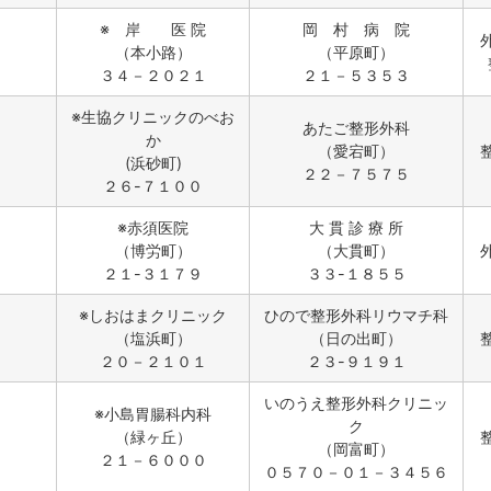
※ 岸 医 院
岡 村 病 院
（本小路）
（平原町）
３４－２０２１
２１－５３５３
※生協クリニックのべお
あたご整形外科
か
（愛宕町）
(浜砂町)
２２－７５７５
２６-７１００
※赤須医院
大 貫 診 療 所
（博労町）
（大貫町）
２１-３１７９
３３-１８５５
※しおはまクリニック
ひので整形外科リウマチ科
（塩浜町）
（日の出町）
２０－２１０１
２３-９１９１
いのうえ整形外科クリニッ
※小島胃腸科内科
ク
（緑ヶ丘）
（岡富町）
２１－６０００
０５７０－０１－３４５６