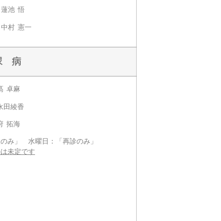
蓮池 悟
中村 憲一
尿 病
 卓麻
田綾香
 拓海
み」 水曜日：「再診のみ」
かは未定です