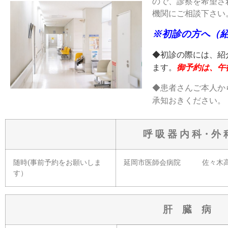
ので、診察を希望さ
機関にご相談下さい
※
初診の方へ（
◆初診の際には、紹
ます。
御予約は、午
◆患者さんご本人か
承知おきください。
呼 吸 器 内 科・外 
随時(事前予約をお願いしま
延岡市医師会病院 佐々木
す）
肝 臓 病