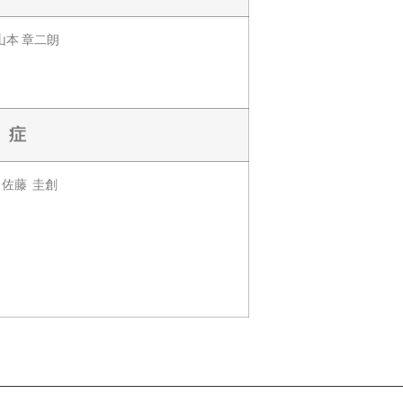
本 章二朗
 症
佐藤 圭創