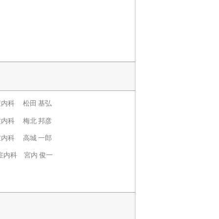
内科 松田 基弘
内科 梅北 邦彦
内科 高城 一郎
内科 宮内 俊一