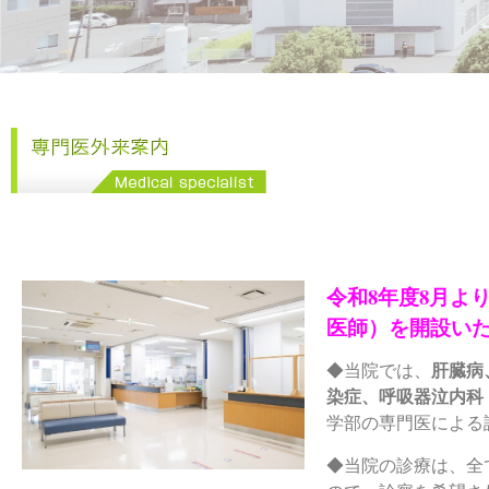
令和8年度8月よ
医師）を開設い
◆当院では、
肝臓病
染症、呼吸器泣内科
学部の専門医による
◆当院の診療は、全